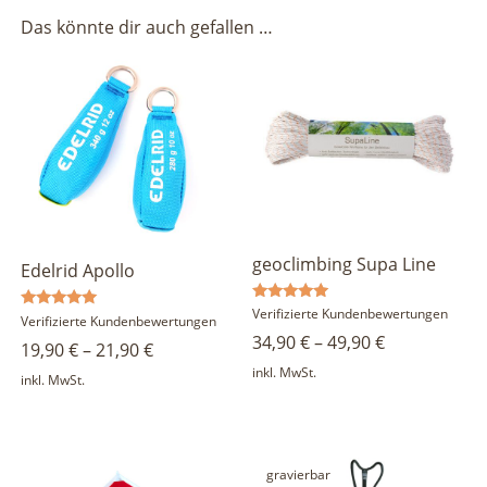
Das könnte dir auch gefallen …
geoclimbing Supa Line
Edelrid Apollo
Bewertet
Verifizierte Kundenbewertungen
Bewertet
Verifizierte Kundenbewertungen
mit
mit
34,90
€
–
49,90
€
5.00
19,90
€
–
21,90
€
5.00
von 5
von 5
inkl. MwSt.
inkl. MwSt.
gravierbar