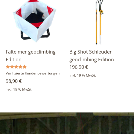
Falteimer geoclimbing
Big Shot Schleuder
Edition
geoclimbing Edition
196,90
€
Bewertet
Verifizierte Kundenbewertungen
inkl. 19 % MwSt.
mit
98,90
€
5.00
von 5
inkl. 19 % MwSt.