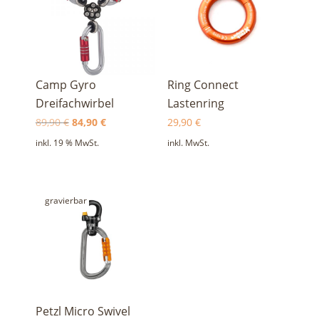
Camp Gyro
Ring Connect
Dreifachwirbel
Lastenring
Ursprünglicher
Aktueller
89,90
€
84,90
€
29,90
€
Preis
Preis
inkl. 19 % MwSt.
inkl. MwSt.
war:
ist:
89,90 €
84,90 €.
gravierbar
Petzl Micro Swivel