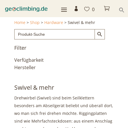



0
Home
>
Shop
>
Hardware
>
Swivel & mehr
Search Button
Search
for:
Filter
Verfügbarkeit
Hersteller
Swivel & mehr
Drehwirbel (Swivel) sind beim Seilklettern
besonders am Abseilgerät beliebt und überall dort,
wo man sich frei drehen möchte. Riggingplatten
sind wie Mehrfachsteckdosen: aus einem Anschlag