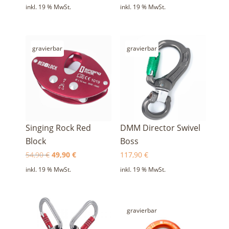
inkl. 19 % MwSt.
inkl. 19 % MwSt.
gravierbar
gravierbar
Singing Rock Red
DMM Director Swivel
Block
Boss
Ursprünglicher
Aktueller
54,90
€
49,90
€
117,90
€
Preis
Preis
inkl. 19 % MwSt.
inkl. 19 % MwSt.
war:
ist:
54,90 €
49,90 €.
gravierbar