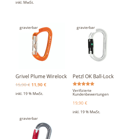
inkl. MwSt.
gravierbar
gravierbar
Grivel Plume Wirelock
Petzl OK Ball-Lock
Ursprünglicher
Aktueller
15,90
€
11,90
€
Bewertet
Verifizierte
Preis
Preis
inkl. 19 % MwSt.
mit
Kundenbewertungen
5.00
war:
ist:
von 5
19,90
€
15,90 €
11,90 €.
inkl. 19 % MwSt.
gravierbar