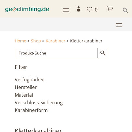



0
Home
>
Shop
>
Karabiner
>
Kletterkarabiner
Search Button
Search
for:
Filter
Verfügbarkeit
Hersteller
Material
Verschluss-Sicherung
Karabinerform
Kletterkarabiner