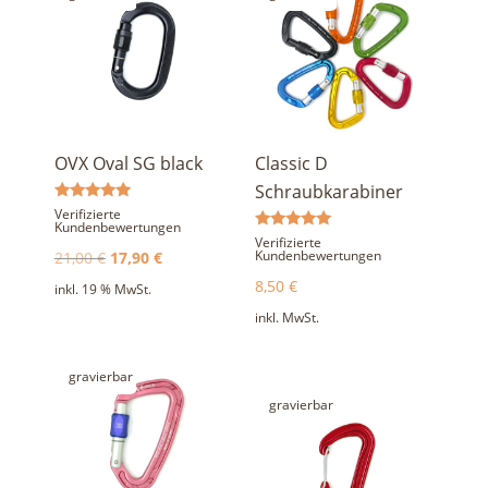
OVX Oval SG black
Classic D
Schraubkarabiner
Bewertet
Verifizierte
mit
Kundenbewertungen
5.00
Bewertet
Verifizierte
von 5
mit
Ursprünglicher
Aktueller
Kundenbewertungen
21,00
€
17,90
€
5.00
von 5
Preis
Preis
8,50
€
inkl. 19 % MwSt.
war:
ist:
inkl. MwSt.
21,00 €
17,90 €.
gravierbar
gravierbar