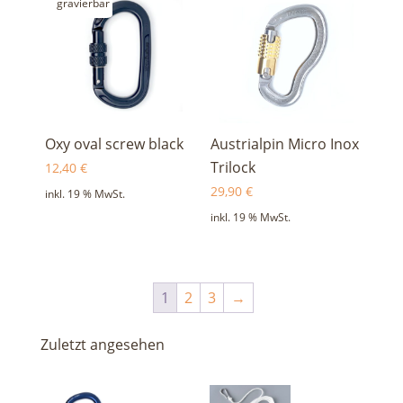
gravierbar
Oxy oval screw black
Austrialpin Micro Inox
Trilock
12,40
€
29,90
€
inkl. 19 % MwSt.
inkl. 19 % MwSt.
1
2
3
→
Zuletzt angesehen