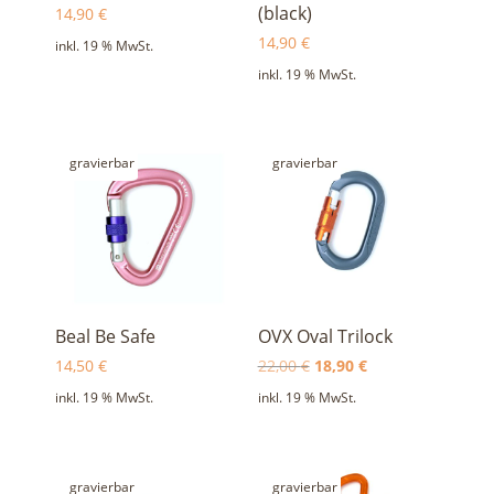
(black)
14,90
€
14,90
€
inkl. 19 % MwSt.
inkl. 19 % MwSt.
gravierbar
gravierbar
Beal Be Safe
OVX Oval Trilock
Ursprünglicher
Aktueller
14,50
€
22,00
€
18,90
€
Preis
Preis
inkl. 19 % MwSt.
inkl. 19 % MwSt.
war:
ist:
22,00 €
18,90 €.
gravierbar
gravierbar