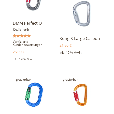
DMM Perfect O
Kwiklock
Kong X-Large Carbon
Bewertet
Verifizierte
mit
Kundenbewertungen
21,80
€
5.00
von 5
25,90
€
inkl. 19 % MwSt.
inkl. 19 % MwSt.
gravierbar
gravierbar