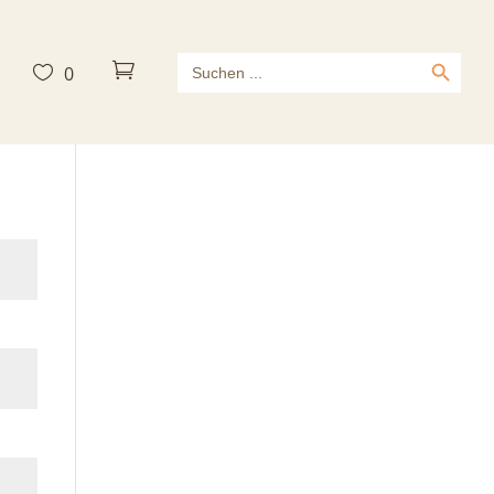
Search Button
Search



0
for: