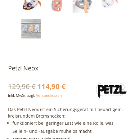
Petzl Neox
Ursprünglicher
Aktueller
129,90
€
114,90
€
Preis
Preis
inkl. MwSt.
zzgl.
Versandkosten
war:
ist:
Das Petzl Neox ist ein Sicherungsgerät mit neuartigem,
129,90 €
114,90 €.
kreisrundem Bremsnocken:
funktioniert bei geringer Last wie eine Rolle, was
Seilein- und -ausgabe mühelos macht