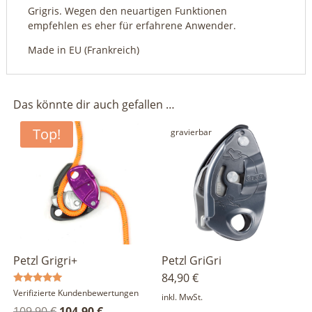
Grigris. Wegen den neuartigen Funktionen
empfehlen es eher für erfahrene Anwender.
Made in EU (Frankreich)
Das könnte dir auch gefallen …
Top!
gravierbar
gravierbar
Petzl Grigri+
Petzl GriGri
84,90
€
Bewertet
Verifizierte Kundenbewertungen
inkl. MwSt.
mit
Ursprünglicher
Aktueller
109,90
€
104,90
€
5.00