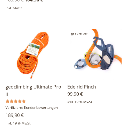
von 5
Preis
Preis
inkl. MwSt.
war:
ist:
109,90 €
104,90 €.
gravierbar
geoclimbing Ultimate Pro
Edelrid Pinch
99,90
€
II
inkl. 19 % MwSt.
Bewertet
Verifizierte Kundenbewertungen
mit
189,90
€
5.00
von 5
inkl. 19 % MwSt.