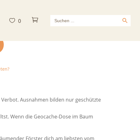
Search Button
Search



0
for:
eten?
in Verbot. Ausnahmen bilden nur geschützte
erhältst. Wenn die Geocache-Dose im Baum
chäumender Förster dich am liebsten vom