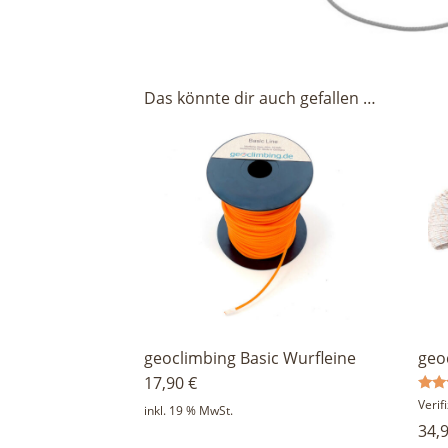
Das könnte dir auch gefallen …
geoclimbing Basic Wurfleine
geo
17,90
€
Bewe
Veri
inkl. 19 % MwSt.
mit
34,
5.00
von 