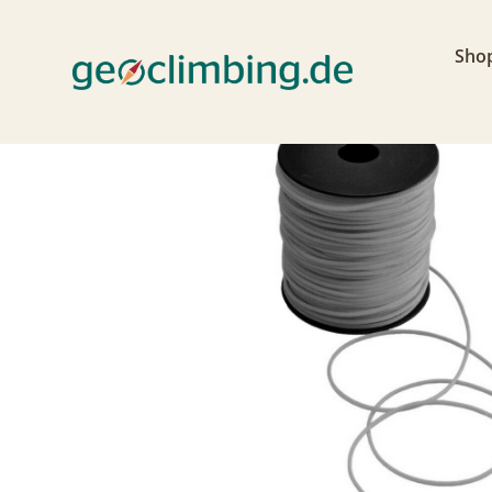
< zurück
Sho