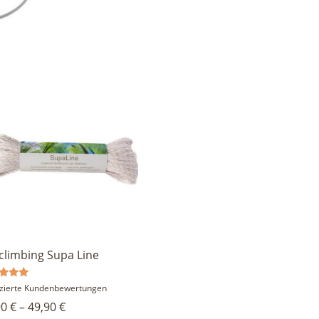
climbing Supa Line
rtet
fizierte Kundenbewertungen
90
€
–
49,90
€
5