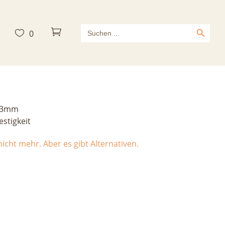
Search Button
Search



0
for:
0m
, 3mm
estigkeit
icht mehr. Aber es gibt Alternativen.