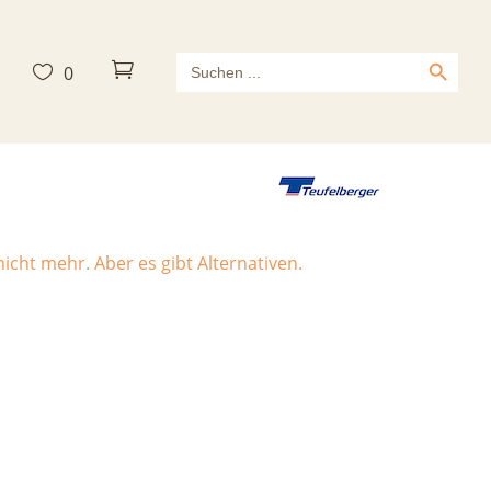
Search Button
Search



0
for:
Chameleon geoclimbing
icht mehr. Aber es gibt Alternativen.