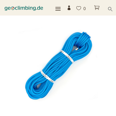



0
Home
>
Shop
>
Seile
>
Beal Industrie 50 m