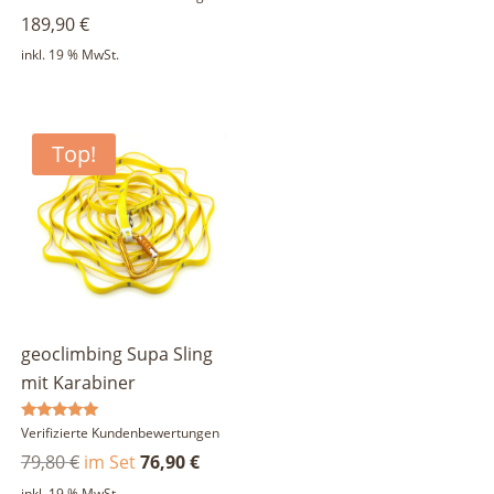
mit
189,90
€
5.00
von 5
inkl. 19 % MwSt.
Top!
gravierbar
geoclimbing Supa Sling
mit Karabiner
Bewertet
Verifizierte Kundenbewertungen
mit
Ursprünglicher
Aktueller
79,80
€
im Set
76,90
€
5.00
von 5
Preis
Preis
inkl. 19 % MwSt.