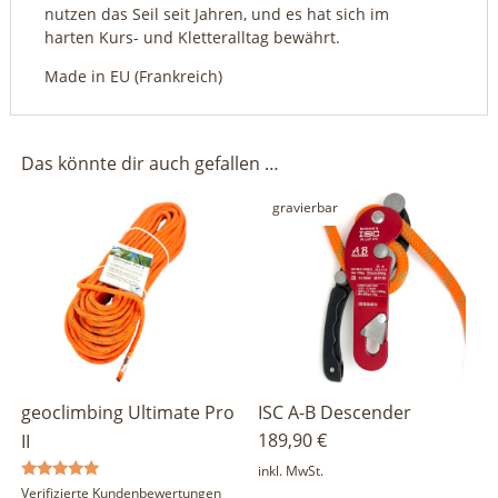
nutzen das Seil seit Jahren, und es hat sich im
harten Kurs- und Kletteralltag bewährt.
Made in EU (Frankreich)
Das könnte dir auch gefallen …
gravierbar
geoclimbing Ultimate Pro
ISC A-B Descender
189,90
€
II
inkl. MwSt.
Bewertet
Verifizierte Kundenbewertungen