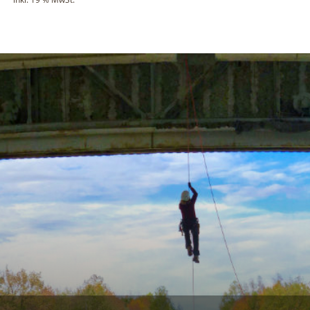
war:
ist:
79,80 €
76,90 €.