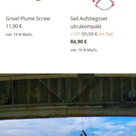
Grivel Plume Screw
Seil Aufstiegsset
11,90
€
ultrakompakt
Ursprünglicher
UVP
99,30
€
im Set
inkl. 19 % MwSt.
Preis
Aktueller
84,90
€
war:
Preis
inkl. 19 % MwSt.
99,30 €
ist:
84,90 €.