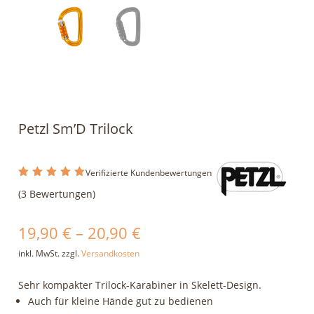
Petzl Sm’D Trilock
Verifizierte Kundenbewertungen
Bewertet
(
3
Bewertungen)
mit
5.00
von 5,
basiere
nd auf
19,90
€
–
20,90
€
Kundenb
ewertung
inkl. MwSt.
zzgl.
Versandkosten
en
Sehr kompakter Trilock-Karabiner in Skelett-Design.
Auch für kleine Hände gut zu bedienen