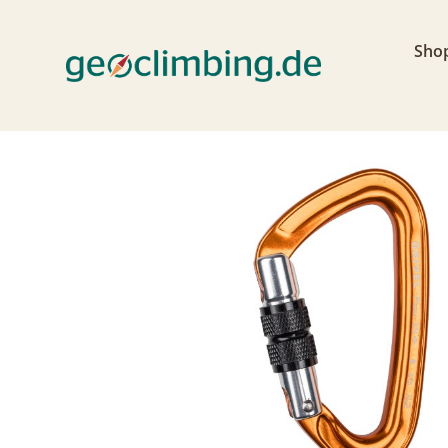
Home
>
Shop
>
Karabiner
>
Grivel Plume ult
Sho