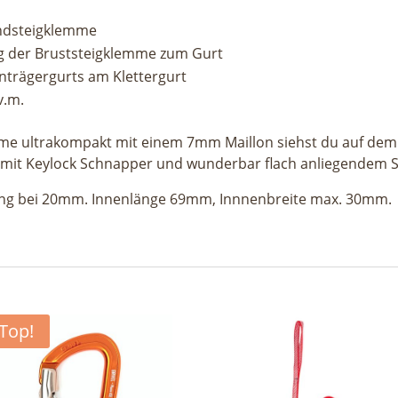
andsteigklemme
g der Bruststeigklemme zum Gurt
nträgergurts am Klettergurt
v.m.
ume ultrakompakt mit einem 7mm Maillon siehst du auf de
 mit Keylock Schnapper und wunderbar flach anliegendem 
nung bei 20mm. Innenlänge 69mm, Innnenbreite max. 30mm.
Top!
avierbar