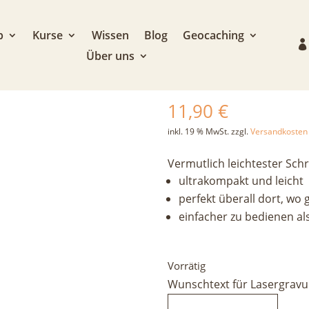
rakompakt
p
Kurse
Wissen
Blog
Geocaching
Über uns
Grivel Plume 
11,90
€
inkl. 19 % MwSt.
zzgl.
Versandkosten
Vermutlich leichtester Sch
ultrakompakt und leicht
perfekt überall dort, wo
einfacher zu bedienen al
Vorrätig
Wunschtext für Lasergravu