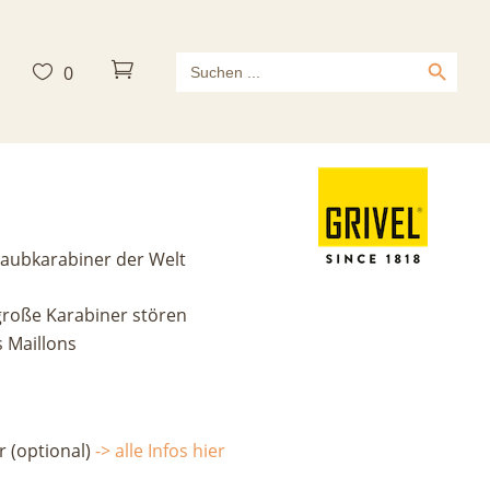
Search Button
Search



0
for:
Screw
raubkarabiner der Welt
 große Karabiner stören
s Maillons
r (optional)
-> alle Infos hier