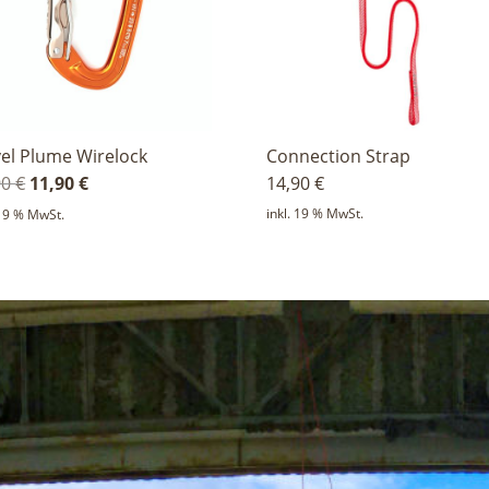
vel Plume Wirelock
Connection Strap
Ursprünglicher
Aktueller
90
€
11,90
€
14,90
€
Preis
Preis
inkl. 19 % MwSt.
 19 % MwSt.
war:
ist:
15,90 €
11,90 €.