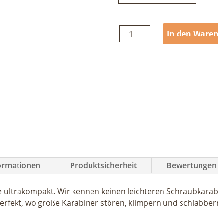
Grivel
In den Ware
Plume
Screw
Menge
formationen
Produktsicherheit
Bewertungen 
 ultrakompakt. Wir kennen keinen leichteren Schraubkarab
 perfekt, wo große Karabiner stören, klimpern und schlabber