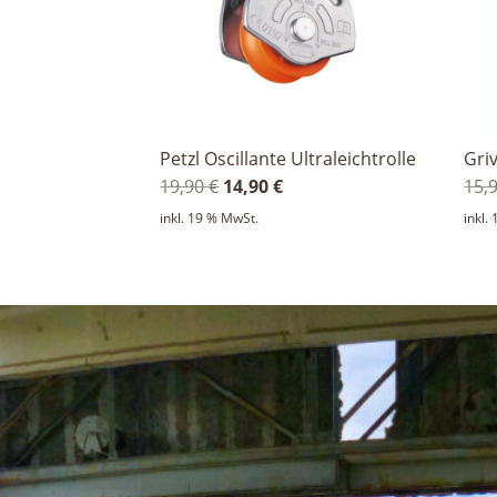
Petzl Oscillante Ultraleichtrolle
Gri
Ursprünglicher
Aktueller
19,90
€
14,90
€
15,
Preis
Preis
inkl. 19 % MwSt.
inkl.
war:
ist:
19,90 €
14,90 €.