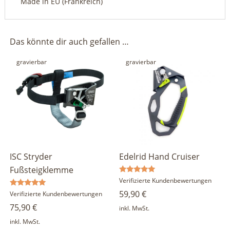
Made in EU (Frankreich)
Das könnte dir auch gefallen …
gravierbar
gravierbar
ISC Stryder
Edelrid Hand Cruiser
Fußsteigklemme
Bewertet
Verifizierte Kundenbewertungen
mit
59,90
€
Bewertet
5.00
Verifizierte Kundenbewertungen
mit
von 5
75,90
€
5.00
inkl. MwSt.
von 5
inkl. MwSt.