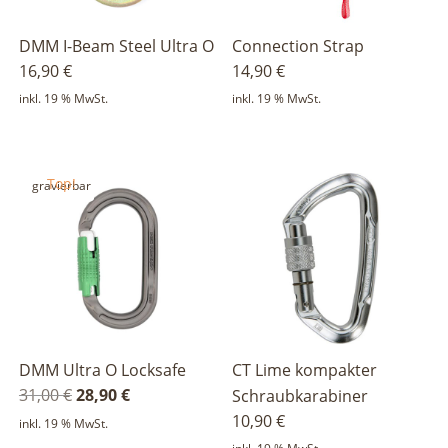
DMM I-Beam Steel Ultra O
Connection Strap
16,90
€
14,90
€
inkl. 19 % MwSt.
inkl. 19 % MwSt.
Top!
gravierbar
DMM Ultra O Locksafe
CT Lime kompakter
Ursprünglicher
Aktueller
31,00
€
28,90
€
Schraubkarabiner
Preis
Preis
10,90
€
inkl. 19 % MwSt.
war:
ist: