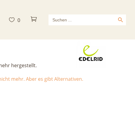
Search Button
Search



0
for:
 Bag
mehr hergestellt.
icht mehr. Aber es gibt Alternativen.