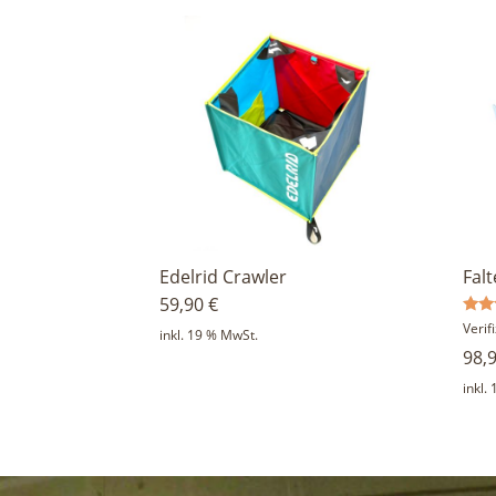
Edelrid Crawler
Fal
59,90
€
Bewe
Veri
inkl. 19 % MwSt.
mit
98,
5.00
von 
inkl.