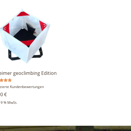
teimer geoclimbing Edition
rtet
fizierte Kundenbewertungen
90
€
5
 19 % MwSt.