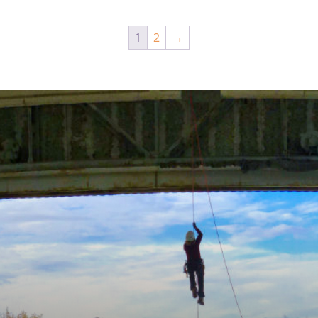
1
2
→