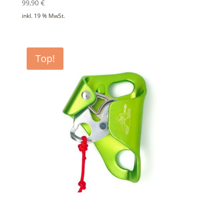
99,90
€
inkl. 19 % MwSt.
gravierbar
Top!