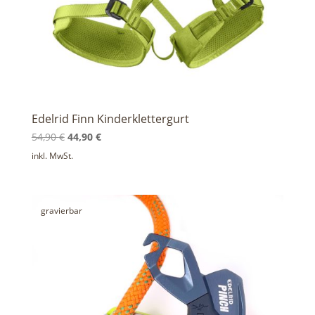
Edelrid Finn Kinderklettergurt
Ursprünglicher
Aktueller
54,90
€
44,90
€
Preis
Preis
inkl. MwSt.
war:
ist:
54,90 €
44,90 €.
gravierbar