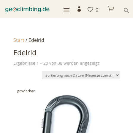



0
Start
/ Edelrid
Edelrid
Nach
Ergebnisse 1 – 20 von 38 werden angezeigt
Aktualität
sortiert
gravierbar