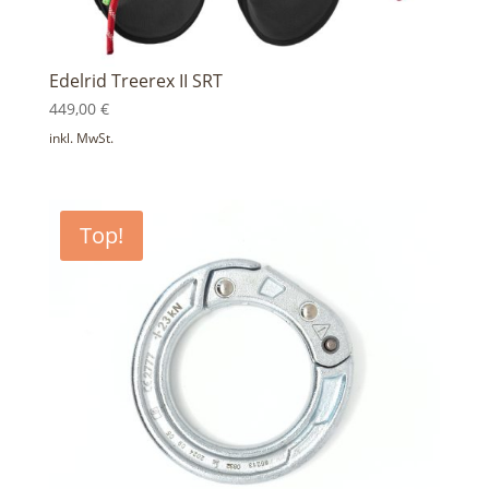
Edelrid Treerex II SRT
449,00
€
inkl. MwSt.
gravierbar
Top!