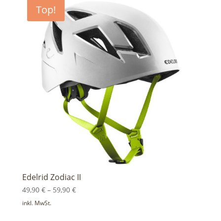
Top!
Edelrid Zodiac II
49,90
€
–
59,90
€
inkl. MwSt.