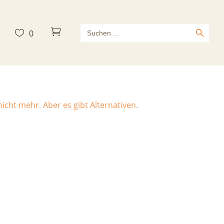
Search Button
Search



0
for:
icht mehr. Aber es gibt Alternativen.