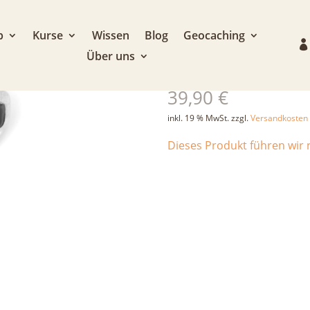
p
Kurse
Wissen
Blog
Geocaching
Über uns
Edelrid Jul 2
39,90
€
inkl. 19 % MwSt.
zzgl.
Versandkosten
Dieses Produkt führen wir n