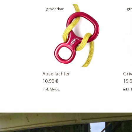
gravierbar
gr
Abseilachter
Gri
10,90
€
19,
inkl. MwSt.
inkl.