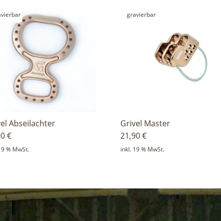
avierbar
gravierbar
vel Abseilachter
Grivel Master
90
€
21,90
€
 19 % MwSt.
inkl. 19 % MwSt.