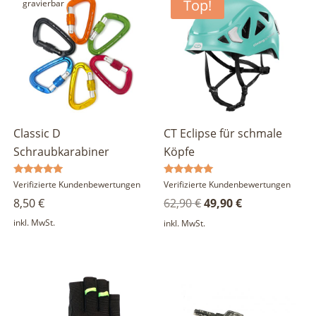
Top!
gravierbar
Classic D
CT Eclipse für schmale
Schraubkarabiner
Köpfe
Bewertet
Bewertet
Verifizierte Kundenbewertungen
Verifizierte Kundenbewertungen
mit
mit
Ursprünglicher
Aktueller
8,50
€
62,90
€
49,90
€
5.00
5.00
von 5
von 5
Preis
Preis
inkl. MwSt.
inkl. MwSt.
war:
ist:
62,90 €
49,90 €.