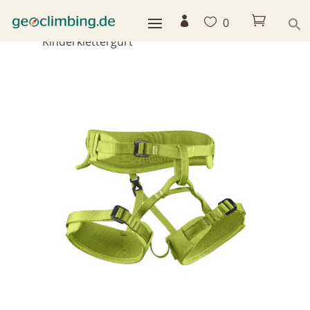



0
Home
>
Shop
>
Gurte
>
Edelrid Finn
Kinderklettergurt