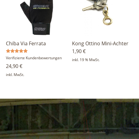
Chiba Via Ferrata
Kong Ottino Mini-Achter
1,90
€
Bewertet
Verifizierte Kundenbewertungen
inkl. 19 % MwSt.
mit
24,90
€
5.00
von 5
inkl. MwSt.