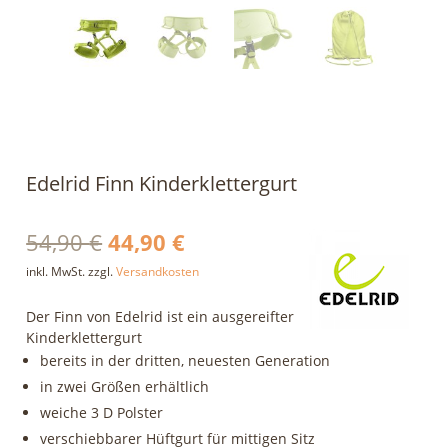
Edelrid Finn Kinderklettergurt
Ursprünglicher
Aktueller
54,90
€
44,90
€
Preis
Preis
inkl. MwSt.
zzgl.
Versandkosten
war:
ist:
Der Finn von Edelrid ist ein ausgereifter
54,90 €
44,90 €.
Kinderklettergurt
bereits in der dritten, neuesten Generation
in zwei Größen erhältlich
weiche 3 D Polster
verschiebbarer Hüftgurt für mittigen Sitz