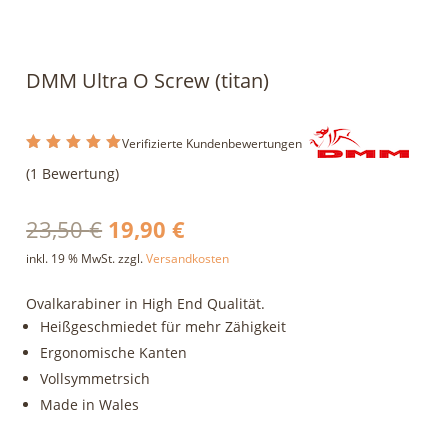
DMM Ultra O Screw (titan)
Verifizierte Kundenbewertungen
Bewertet
(
1
Bewertung)
mit
5.00
von 5,
basiere
nd auf
Ursprünglicher
Aktueller
23,50
€
19,90
€
Kundenb
ewertung
Preis
Preis
inkl. 19 % MwSt.
zzgl.
Versandkosten
war:
ist:
Ovalkarabiner in High End Qualität.
23,50 €
19,90 €.
Heißgeschmiedet für mehr Zähigkeit
Ergonomische Kanten
Vollsymmetrsich
Made in Wales