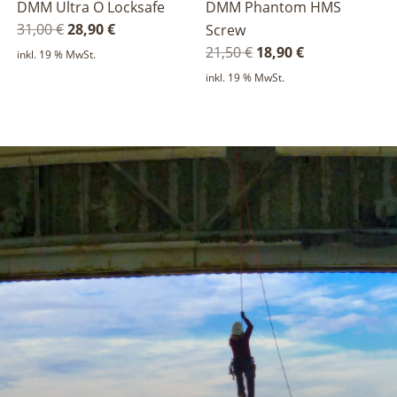
DMM Ultra O Locksafe
DMM Phantom HMS
Ursprünglicher
Aktueller
31,00
€
28,90
€
Screw
Preis
Preis
Ursprünglicher
Aktueller
21,50
€
18,90
€
inkl. 19 % MwSt.
war:
ist:
Preis
Preis
inkl. 19 % MwSt.
31,00 €
28,90 €.
war:
ist:
21,50 €
18,90 €.