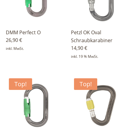
DMM Perfect O
Petzl OK Oval
26,90
€
Schraubkarabiner
14,90
€
inkl. MwSt.
inkl. 19 % MwSt.
Top!
Top!
gravierbar
gravierbar