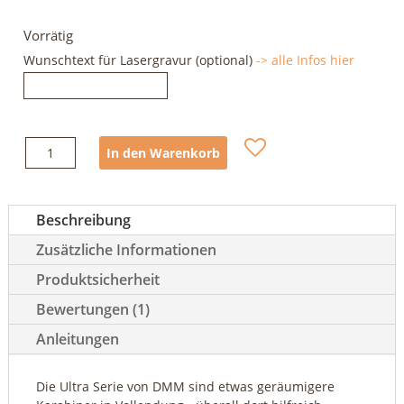
Vorrätig
Wunschtext für Lasergravur (optional)
-> alle Infos hier
DMM
In den Warenkorb
Ultra
O
Screw
Beschreibung
(titan)
Menge
Zusätzliche Informationen
Produktsicherheit
Bewertungen (1)
Anleitungen
Die Ultra Serie von DMM sind etwas geräumigere