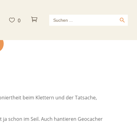
Search Button
Search



0
for:
oniertheit beim Klettern und der Tatsache,
 ja schon im Seil. Auch hantieren Geocacher