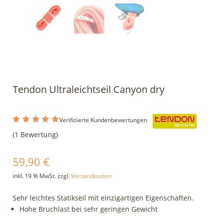
Tendon Ultraleichtseil Canyon dry
Verifizierte Kundenbewertungen
Bewertet
(
1
Bewertung)
mit
5.00
von 5,
basiere
nd auf
59,90
€
Kundenb
ewertung
inkl. 19 % MwSt.
zzgl.
Versandkosten
Sehr leichtes Statikseil mit einzigartigen Eigenschaften.
Hohe Bruchlast bei sehr geringen Gewicht