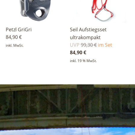
Petzl GriGri
Seil Aufstiegsset
84,90
€
ultrakompakt
Ursprünglicher
UVP
99,30
€
im Set
inkl. MwSt.
Preis
Aktueller
84,90
€
war:
Preis
inkl. 19 % MwSt.
99,30 €
ist:
84,90 €.