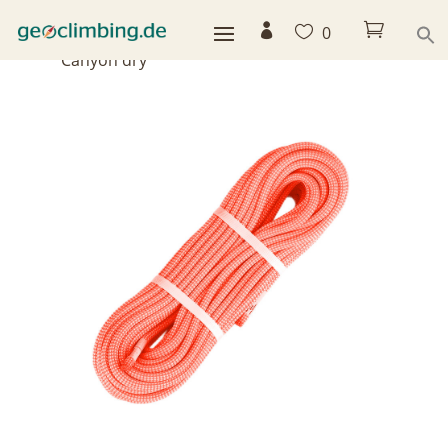



0
Home
>
Shop
>
Seile
>
Tendon Ultraleichtseil
Canyon dry