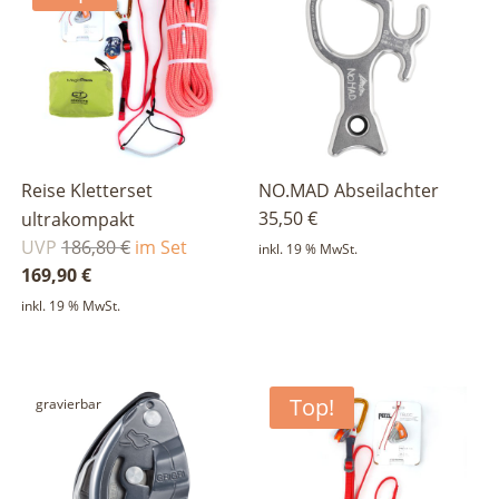
Reise Kletterset
NO.MAD Abseilachter
35,50
€
ultrakompakt
Ursprünglicher
UVP
186,80
€
im Set
inkl. 19 % MwSt.
Preis
Aktueller
169,90
€
war:
Preis
inkl. 19 % MwSt.
186,80 €
ist:
169,90 €.
Top!
gravierbar