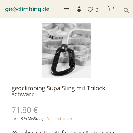



0
< zurück
geoclimbing Supa Sling mit Trilock
schwarz
71,80
€
inkl. 19 % MwSt.
zzgl.
Versandkosten
Wir haben ein Update für diesen Artikel, siehe