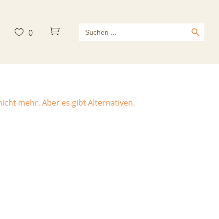
Search Button
Search



0
for:
echnic S
icht mehr. Aber es gibt Alternativen.