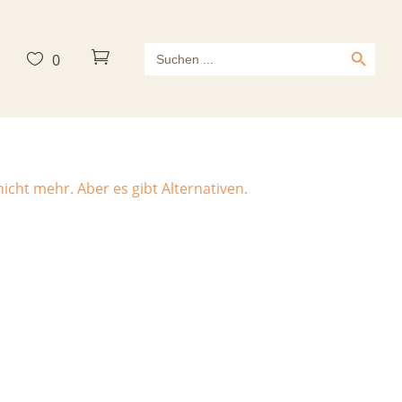
Search Button
Search



0
for:
echnic Gr.M
icht mehr. Aber es gibt Alternativen.