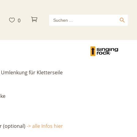
Search Button
Search



0
for:
ed Block
licher
ktueller
reis
t:
9,90 €.
e Umlenkung für Kletterseile
cke
r (optional)
-> alle Infos hier