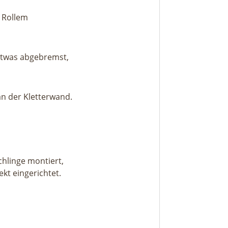
 Rollem
d etwas abgebremst,
an der Kletterwand.
chlinge montiert,
kt eingerichtet.