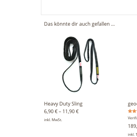
Das könnte dir auch gefallen …
Heavy Duty Sling
geo
6,90
€
–
11,90
€
Bewe
Veri
inkl. MwSt.
mit
189
5.00
von 
inkl.