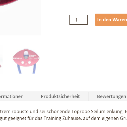
Singing
In den Ware
Rock
Red
Block
Menge
formationen
Produktsicherheit
Bewertungen 
extrem robuste und seilschonende Toprope Seilumlenkung. Er
 gut geeignet für das Training Zuhause, auf dem eigenen G