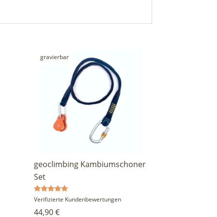
gravierbar
geoclimbing Kambiumschoner
Set
Bewertet
Verifizierte Kundenbewertungen
mit
44,90
€
5.00
von 5