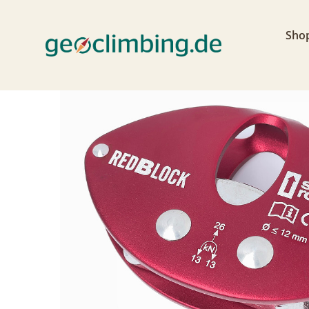
Home
>
Shop
>
Hardware
>
Swivel & mehr
>
S
Sho