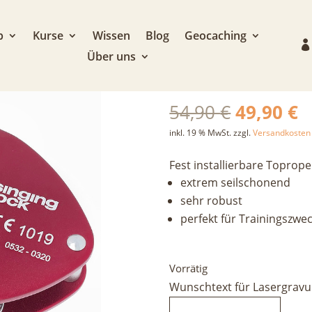
inging Rock Red Block
p
Kurse
Wissen
Blog
Geocaching
Über uns
Singing Rock R
Ursprüng
A
54,90
€
49,90
€
Preis
P
inkl. 19 % MwSt.
zzgl.
Versandkosten
war:
is
54,90 €
4
Fest installierbare Toprop
extrem seilschonend
sehr robust
perfekt für Trainingszwe
Vorrätig
Wunschtext für Lasergravu