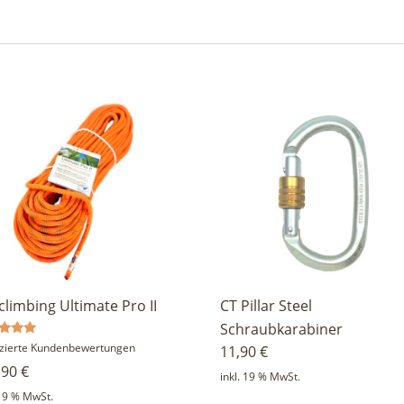
climbing Ultimate Pro II
CT Pillar Steel
Schraubkarabiner
rtet
fizierte Kundenbewertungen
11,90
€
,90
€
inkl. 19 % MwSt.
5
 19 % MwSt.