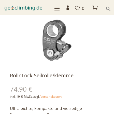



0
< zurück
RollnLock Seilrolle/klemme
74,90
€
inkl. 19 % MwSt.
zzgl.
Versandkosten
Ultraleichte, kompakte und vielseitige