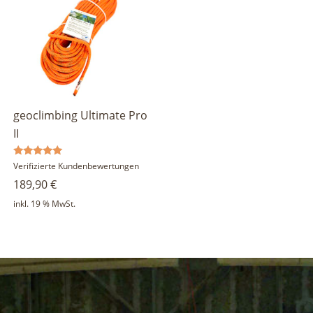
geoclimbing Ultimate Pro
II
Bewertet
Verifizierte Kundenbewertungen
mit
189,90
€
5.00
von 5
inkl. 19 % MwSt.