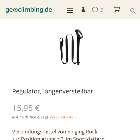



0
< zurück
Regulator, längenverstellbar
15,95
€
inkl. 19 % MwSt.
zzgl.
Versandkosten
Verbindungsmittel von Singing Rock
zur Positionierung z.B. im Sportklattern