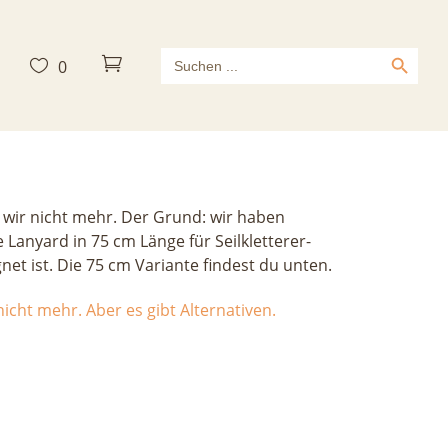
Search Button
Search



0
for:
d 80 cm
 wir nicht mehr. Der Grund: wir haben
he Lanyard in 75 cm Länge für Seilkletterer-
t ist. Die 75 cm Variante findest du unten.
icht mehr. Aber es gibt Alternativen.