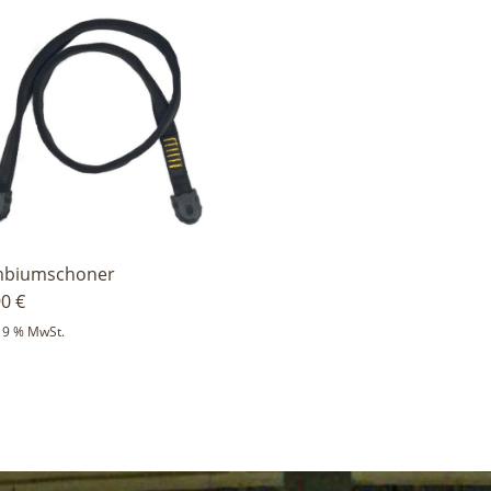
biumschoner
90
€
 19 % MwSt.