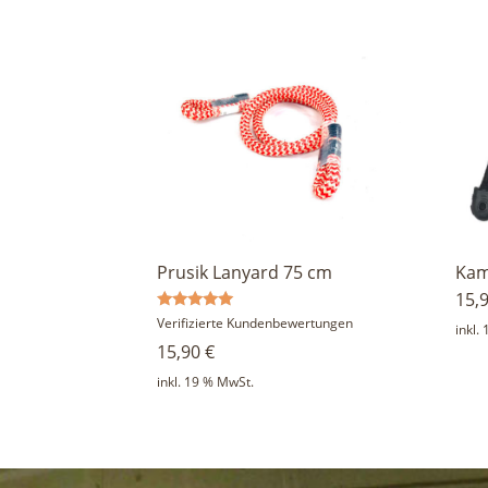
Prusik Lanyard 75 cm
Kam
15,
Bewertet
Verifizierte Kundenbewertungen
inkl.
mit
15,90
€
5.00
von 5
inkl. 19 % MwSt.