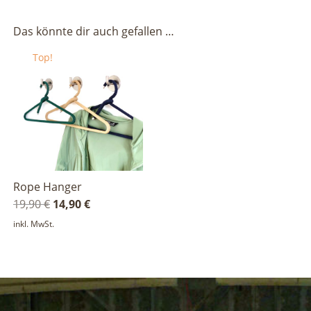
Das könnte dir auch gefallen …
Top!
Rope Hanger
Ursprünglicher
Aktueller
19,90
€
14,90
€
Preis
Preis
inkl. MwSt.
war:
ist:
19,90 €
14,90 €.