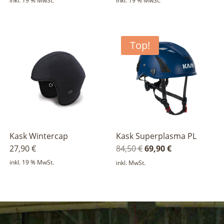
inkl. 19 % MwSt.
inkl. 19 % MwSt.
Top!
Kask Wintercap
Kask Superplasma PL
Ursprünglicher
Aktueller
27,90
€
84,50
€
69,90
€
Preis
Preis
inkl. 19 % MwSt.
inkl. MwSt.
war:
ist:
84,50 €
69,90 €.