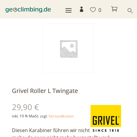



0
< zurück
Grivel Roller L Twingate
29,90
€
inkl. 19 % MwSt.
zzgl.
Versandkosten
Diesen Karabiner führen wir nicht