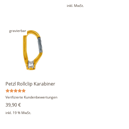
inkl. MwSt.
gravierbar
Petzl Rollclip Karabiner
Bewertet
Verifizierte Kundenbewertungen
mit
39,90
€
5.00
von 5
inkl. 19 % MwSt.