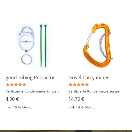
geoclimbing Retractor
Grivel Carryabiner
Bewertet
Bewertet
Verifizierte Kundenbewertungen
Verifizierte Kundenbewertungen
mit
mit
4,90
€
14,70
€
5.00
5.00
von 5
von 5
inkl. 19 % MwSt.
inkl. 19 % MwSt.