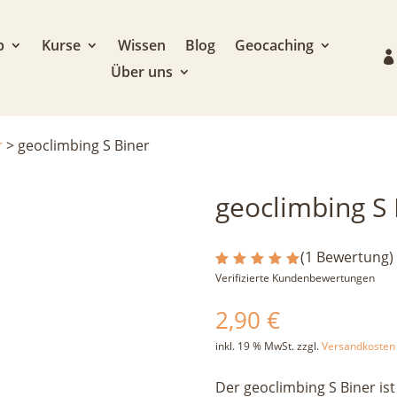
p
Kurse
Wissen
Blog
Geocaching
Über uns
r
>
geoclimbing S Biner
geoclimbing S 
(
1
Bewertung)
Bewertet
Verifizierte Kundenbewertungen
mit
5.00
von 5,
2,90
€
basiere
nd auf
Kundenb
inkl. 19 % MwSt.
zzgl.
Versandkosten
ewertung
Der geoclimbing S Biner ist