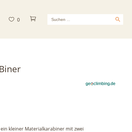
Search Button
Search



0
for:
Biner
 ein kleiner Materialkarabiner mit zwei