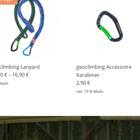
climbing Lanyard
geoclimbing Accessoire
90
€
–
16,90
€
Karabiner
2,90
€
 MwSt.
inkl. 19 % MwSt.