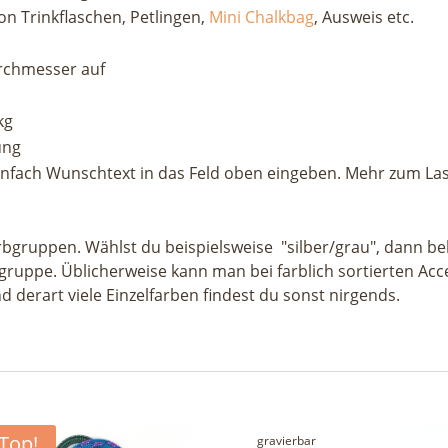
n Trinkflaschen, Petlingen,
Mini Chalkbag
, Ausweis etc.
rchmesser auf
kg
ung
infach Wunschtext in das Feld oben eingeben. Mehr zum Las
rbgruppen. Wählst du beispielsweise "silber/grau", dann 
gruppe. Üblicherweise kann man bei farblich sortierten Ac
 derart viele Einzelfarben findest du sonst nirgends.
Top!
avierbar
gravierbar