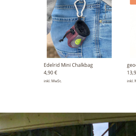
Edelrid Mini Chalkbag
geo
4,90
€
13,
inkl. MwSt.
inkl.