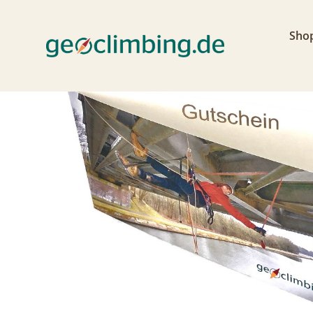
Home
>
Shop
>
Exklusiv
>
geoclimbing Kurs G
Sho