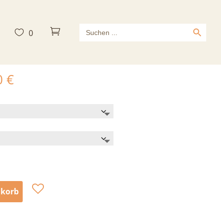
Search Button
Search



0
for:
urs Gutschein
0
€
nkorb