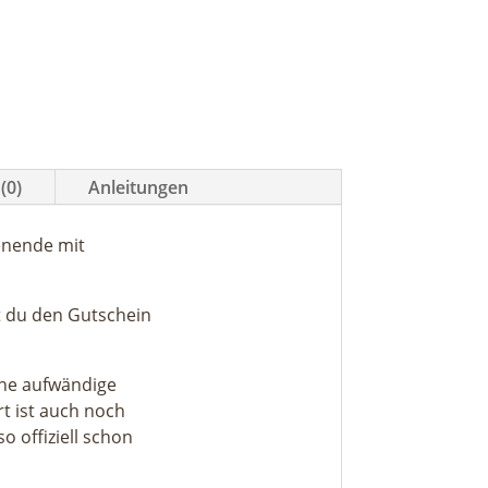
(0)
Anleitungen
enende mit
t du den Gutschein
hne aufwändige
t ist auch noch
o offiziell schon