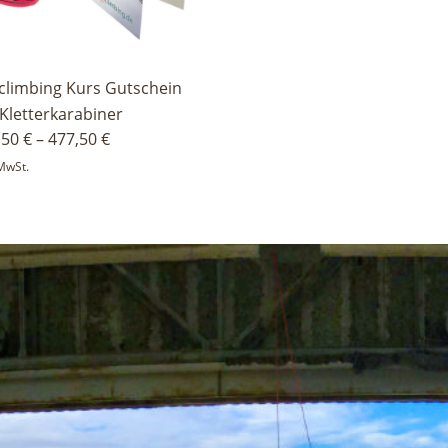
climbing Kurs Gutschein
 Kletterkarabiner
,50
€
–
477,50
€
 MwSt.