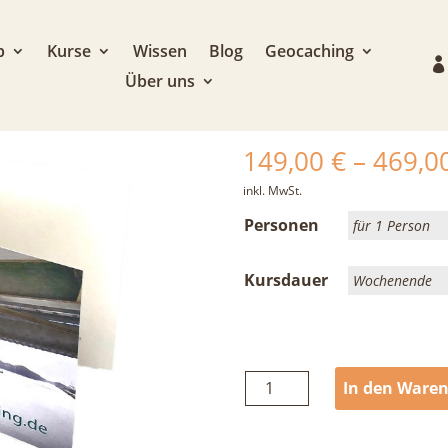
utschein
p
Kurse
Wissen
Blog
Geocaching
Über uns
geoclimbing K
149,00
€
–
469,0
inkl. MwSt.
Personen
Kursdauer
geoclimbing
In den Ware
Kurs
Gutschein