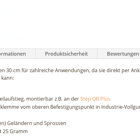
30
cm
Menge
formationen
Produktsicherheit
Bewertungen 
ren 30 cm für zahlreiche Anwendungen, da sie direkt per An
 kann:
eilaufstieg, montierbar z.B. an der
Step QB Plus
gklemme vom oberen Befestigungspunkt in Industrie-Vollgu
cken) Geländern und Sprossen
ht 25 Gramm