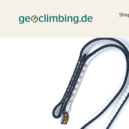
Home
>
Shop
>
Schlingen & Lanyards
>
Expres
Sho