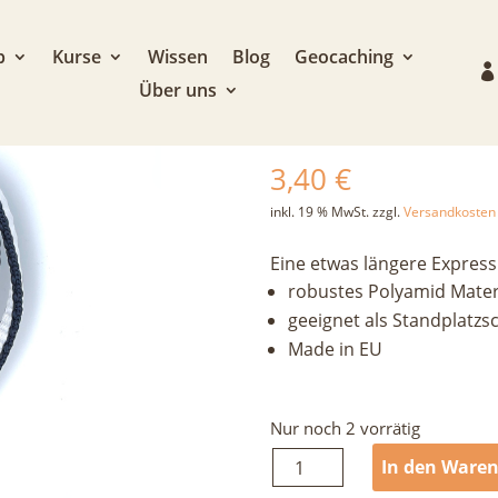
s Schlinge 30 cm
p
Kurse
Wissen
Blog
Geocaching
Über uns
Express Schli
3,40
€
inkl. 19 % MwSt.
zzgl.
Versandkosten
Eine etwas längere Express
robustes Polyamid Mater
geeignet als Standplatzs
Made in EU
Nur noch 2 vorrätig
Express
In den Ware
Schlinge