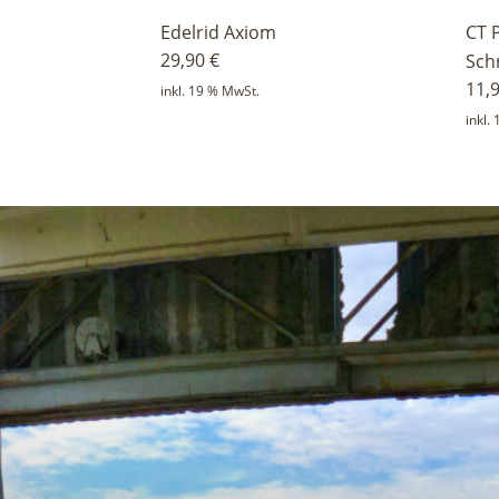
Edelrid Axiom
CT P
29,90
€
Sch
11,
inkl. 19 % MwSt.
inkl.