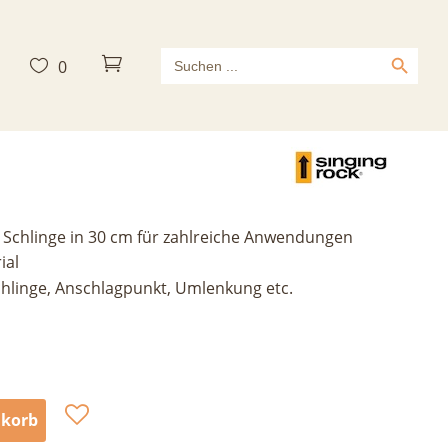
Search Button
Search



0
for:
nge 30 cm
 Schlinge in 30 cm für zahlreiche Anwendungen
ial
chlinge, Anschlagpunkt, Umlenkung etc.
nkorb