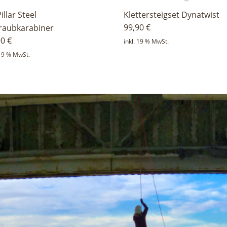
illar Steel
Klettersteigset Dynatwist
99,90
€
raubkarabiner
90
€
inkl. 19 % MwSt.
 19 % MwSt.