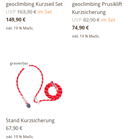
geoclimbing Kurzseil Set
geoclimbing Prusiklift
Ursprünglicher
UVP
163,30
€
im Set
Kurzsicherung
Preis
Aktueller
149,90
€
Ursprünglicher
UVP
82,90
€
im Set
war:
Preis
Preis
Aktueller
74,90
€
inkl. 19 % MwSt.
163,30 €
ist:
war:
Preis
inkl. 19 % MwSt.
149,90 €.
82,90 €
ist:
74,90 €.
gravierbar
Stand Kurzsicherung
67,90
€
inkl. 19 % MwSt.