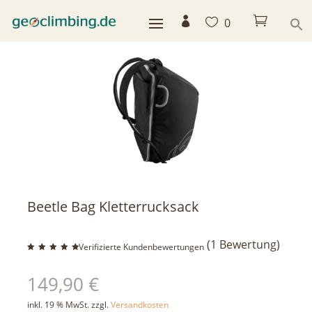



0
< zurück
Beetle Bag Kletterrucksack
(
1
Bewertung)
Verifizierte Kundenbewertungen
Bewerte
t mit
5.00
149,90
€
von 5,
basiere
nd auf
Kundenb
inkl. 19 % MwSt.
zzgl.
Versandkosten
ewertun