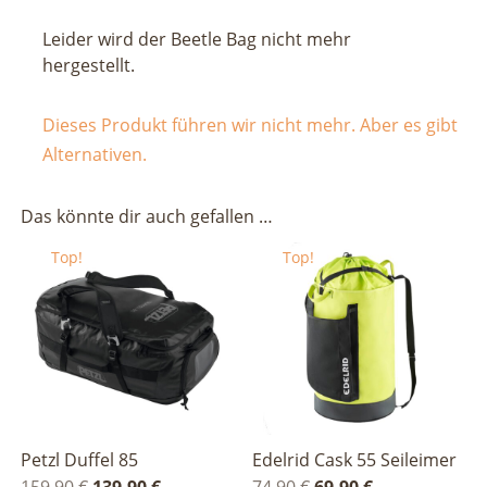
g
Leider wird der Beetle Bag nicht mehr
hergestellt.
Dieses Produkt führen wir nicht mehr. Aber es gibt
Alternativen.
Das könnte dir auch gefallen …
Top!
Top!
Petzl Duffel 85
Edelrid Cask 55 Seileimer
Ursprünglicher
Aktueller
Ursprünglicher
Aktueller
159,90
€
139,90
€
74,90
€
69,90
€