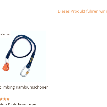
Dieses Produkt führen wir n
avierbar
climbing Kambiumschoner
rtet
fizierte Kundenbewertungen