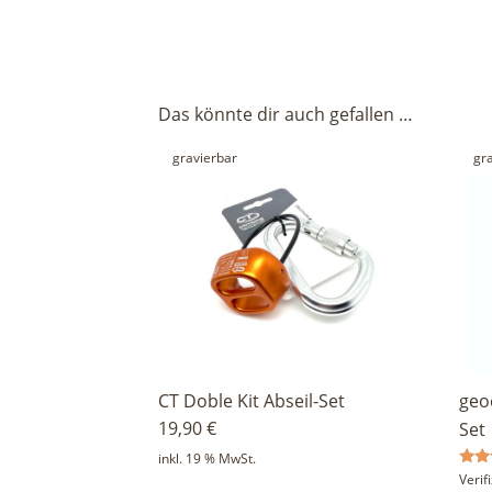
Das könnte dir auch gefallen …
gravierbar
gr
CT Doble Kit Abseil-Set
geo
19,90
€
Set
inkl. 19 % MwSt.
Bewe
Veri
mit