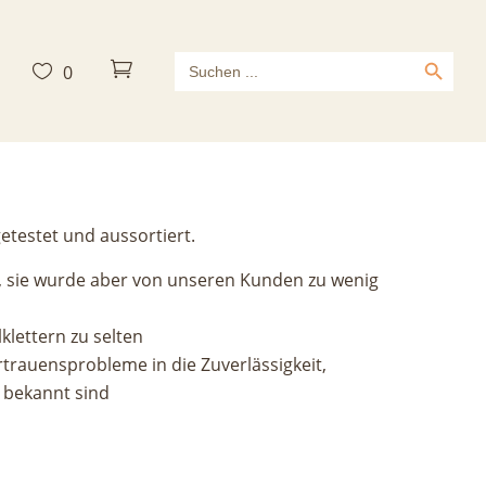
Search Button
Search



0
for:
etestet und aussortiert.
se, sie wurde aber von unseren Kunden zu wenig
klettern zu selten
rtrauensprobleme in die Zuverlässigkeit,
 bekannt sind