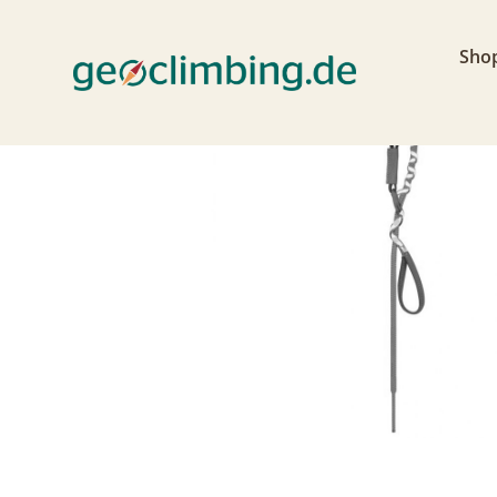
< zurück
Sho