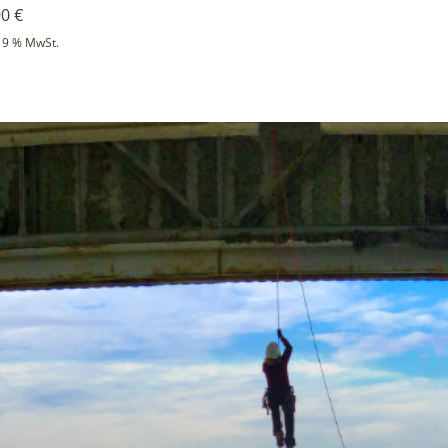
90
€
5
 19 % MwSt.