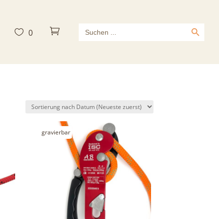
Search Button
Search



0
for:
gravierbar