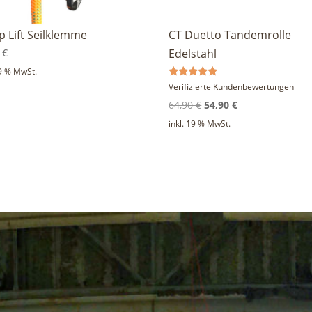
 Lift Seilklemme
CT Duetto Tandemrolle
0
€
Edelstahl
19 % MwSt.
Bewertet
Verifizierte Kundenbewertungen
mit
Ursprünglicher
Aktueller
5.00
64,90
€
54,90
€
von 5
Preis
Preis
inkl. 19 % MwSt.
war:
ist:
64,90 €
54,90 €.