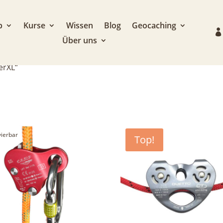
p
Kurse
Wissen
Blog
Geocaching
Über uns
erXL“
vierbar
gravierbar
Top!