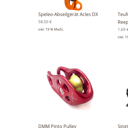
Speleo-Abseilgerät Acles DX
Teuf
58,50
€
Ree
1,69
inkl. 19 % MwSt.
inkl. 
DMM Pinto Pulley
Sing