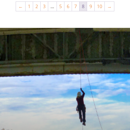
←
1
2
3
…
5
6
7
8
9
10
→