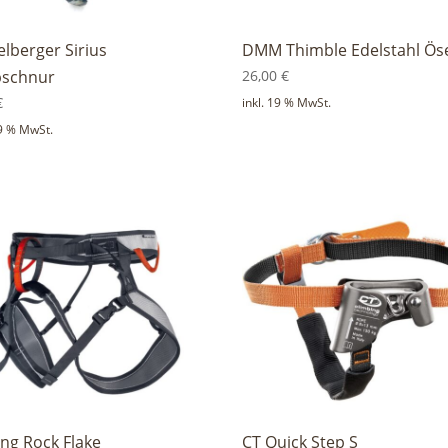
elberger Sirius
DMM Thimble Edelstahl Ös
pschnur
26,00
€
€
inkl. 19 % MwSt.
19 % MwSt.
ing Rock Flake
CT Quick Step S