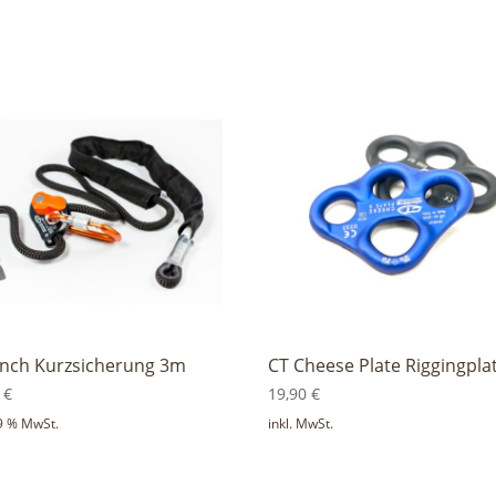
inch Kurzsicherung 3m
CT Cheese Plate Riggingpla
0
€
19,90
€
19 % MwSt.
inkl. MwSt.