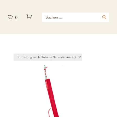
Search Button
Search



0
for: