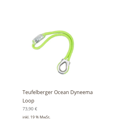
Teufelberger Ocean Dyneema
Loop
73,90
€
inkl. 19 % MwSt.