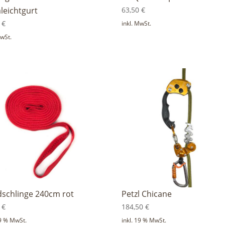
aleichtgurt
63,50
€
0
€
inkl. MwSt.
MwSt.
schlinge 240cm rot
Petzl Chicane
0
€
184,50
€
19 % MwSt.
inkl. 19 % MwSt.