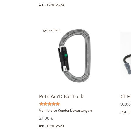
inkl. 19 % MwSt.
gravierbar
Petzl Am’D Ball-Lock
CT F
99,0
Bewertet
Verifizierte Kundenbewertungen
inkl. 
mit
5.00
21,90
€
von 5
inkl. 19 % MwSt.