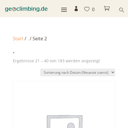



0
Start
/
.
/ Seite 2
.
Nach
Ergebnisse 21 – 40 von 183 werden angezeigt
Aktualität
sortiert