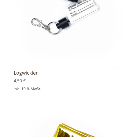
Logwickler
4,50
€
inkl. 19 % MwSt.