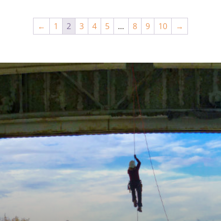
←
1
2
3
4
5
…
8
9
10
→