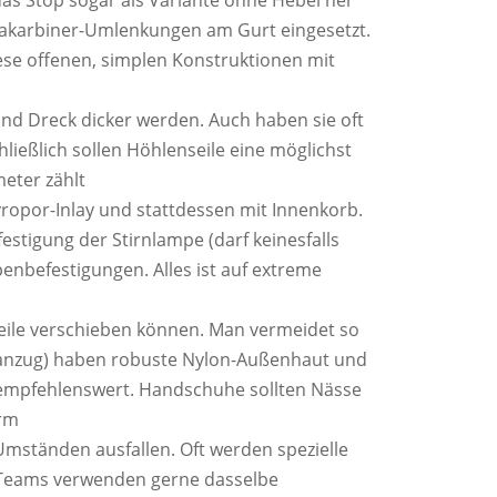
das Stop sogar als Variante ohne Hebel her
hlkakarbiner-Umlenkungen am Gurt eingesetzt.
iese offenen, simplen Konstruktionen mit
und Dreck dicker werden. Auch haben sie oft
ließlich sollen Höhlenseile eine möglichst
eter zählt
yropor-Inlay und stattdessen mit Innenkorb.
estigung der Stirnlampe (darf keinesfalls
enbefestigungen. Alles ist auf extreme
steile verschieben können. Man vermeidet so
eifanzug) haben robuste Nylon-Außenhaut und
 empfehlenswert. Handschuhe sollten Nässe
arm
Umständen ausfallen. Oft werden spezielle
r-Teams verwenden gerne dasselbe