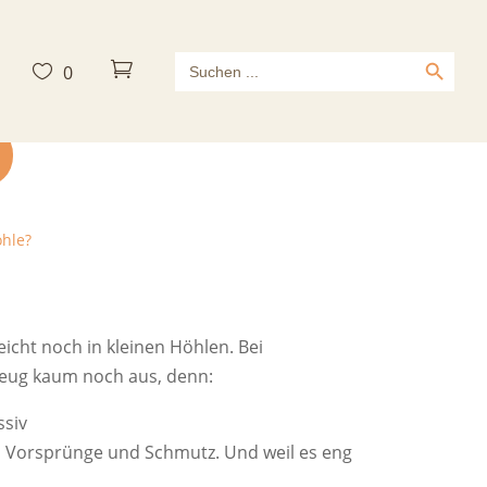
Search Button
Search



0
for:
öhle?
icht noch in kleinen Höhlen. Bei
Zeug kaum noch aus, denn:
ssiv
, Vorsprünge und Schmutz. Und weil es eng