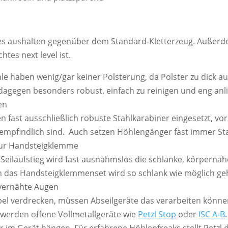
 aushalten gegenüber dem Standard-Kletterzeug. Außerdem
tes next level ist.
le haben wenig/gar keiner Polsterung, da Polster zu dick au
 dagegen besonders robust, einfach zu reinigen und eng a
en
n fast ausschließlich robuste Stahlkarabiner eingesetzt, v
mpfindlich sind. Auch setzen Höhlengänger fast immer Sta
zur Handsteigklemme
Seilaufstieg wird fast ausnahmslos die schlanke, körpernah
das Handsteigklemmenset wird so schlank wie möglich geha
vernähte Augen
übel verdrecken, müssen Abseilgeräte das verarbeiten könn
zt werden offene Vollmetallgeräte wie
Petzl Stop
oder
ISC A-B