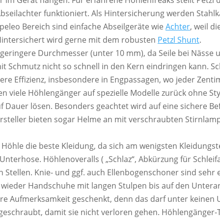
r im Gerät hängen. Für erfahrene Höhlenfreaks stellt Petzl 
 Abseilachter funktioniert. Als Hintersicherung werden Sta
peleo Bereich sind einfache Abseilgeräte wie
Achter
, weil d
intersichert wird gerne mit dem robusten
Petzl Shunt
.
t geringere Durchmesser (unter 10 mm), da Seile bei Nässe 
t Schmutz nicht so schnell in den Kern eindringen kann. Sch
re Effizienz, insbesondere in Engpassagen, wo jeder Zentim
en viele Höhlengänger auf spezielle Modelle zurück ohne St
f Dauer lösen. Besonders geachtet wird auf eine sichere Bef
steller bieten sogar Helme an mit verschraubten Stirnlamp
ie Höhle die beste Kleidung, da sich am wenigsten Kleidung
e Unterhose. Höhlenoveralls ( „Schlaz“, Abkürzung für Schl
Stellen. Knie- und ggf. auch Ellenbogenschoner sind sehr
 wieder Handschuhe mit langen Stulpen bis auf den Unter
ere Aufmerksamkeit geschenkt, denn das darf unter keinen 
tgeschraubt, damit sie nicht verloren gehen. Höhlengänge