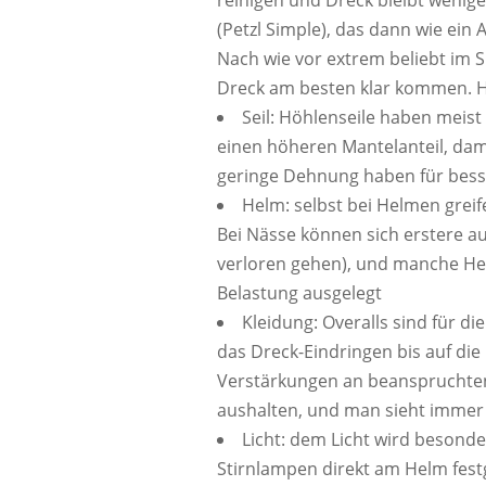
reinigen und Dreck bleibt wenige
(Petzl Simple), das dann wie ein
Nach wie vor extrem beliebt im S
Dreck am besten klar kommen. H
Seil: Höhlenseile haben meis
einen höheren Mantelanteil, dami
geringe Dehnung haben für besse
Helm: selbst bei Helmen greif
Bei Nässe können sich erstere au
verloren gehen), und manche Her
Belastung ausgelegt
Kleidung: Overalls sind für d
das Dreck-Eindringen bis auf di
Verstärkungen an beanspruchten 
aushalten, und man sieht immer
Licht: dem Licht wird besond
Stirnlampen direkt am Helm fes