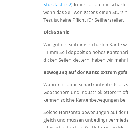
Sturzfaktor 2
) freier Fall auf die schar
wenn das Seil wenigstens einen Sturz hi
Test ist keine Pflicht für Seilhersteller.
Dicke zählt
Wie gut ein Seil einer scharfen Kante w
11 mm Seil doppelt so hohes Kantenarbei
dicken Seilen klettern, haben wir mehr
Bewegung auf der Kante extrem gefä
Während Labor-Scharfkantentests als se
Geocachern und Industriekletterern oft 
kennen solche Kantenbewegungen bei 
Solche Horizontalbewegungen auf der K
gleich und müssen unbedingt vermied
ist es wichtig, dass Seilkletterer an M