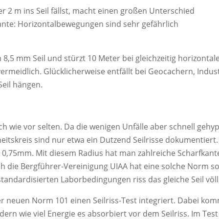
r 2 m ins Seil fällst, macht einen großen Unterschied
ante: Horizontalbewegungen sind sehr gefährlich
m 8,5 mm Seil und stürzt 10 Meter bei gleichzeitig horizonta
ermeidlich. Glücklicherweise entfällt bei Geocachern, Indu
Seil hängen.
ch wie vor selten. Da die wenigen Unfälle aber schnell gehyp
itskreis sind nur etwa ein Dutzend Seilrisse dokumentiert. 
 0,75mm. Mit diesem Radius hat man zahlreiche Scharfkant
h die Bergführer-Vereinigung UIAA hat eine solche Norm sog
tandardisierten Laborbedingungen riss das gleiche Seil völl
der neuen Norm 101 einen Seilriss-Test integriert. Dabei kom
dern wie viel Energie es absorbiert vor dem Seilriss. Im Tes