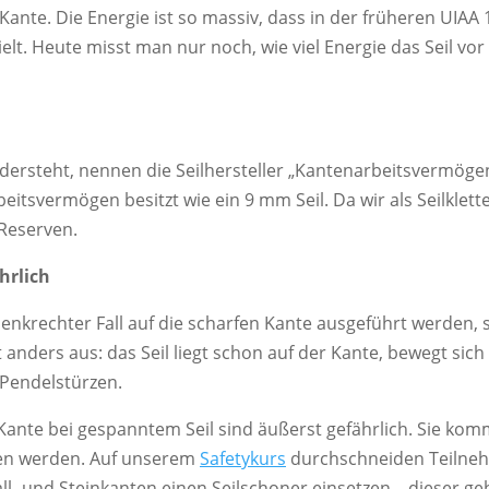
fe Kante. Die Energie ist so massiv, dass in der früheren UIA
elt. Heute misst man nur noch, wie viel Energie das Seil vo
idersteht, nennen die Seilhersteller „Kantenarbeitsvermögen“.
tsvermögen besitzt wie ein 9 mm Seil. Da wir als Seilklette
 Reserven.
hrlich
nkrechter Fall auf die scharfen Kante ausgeführt werden, si
anders aus: das Seil liegt schon auf der Kante, bewegt sich 
Pendelstürzen.
ante bei gespanntem Seil sind äußerst gefährlich. Sie ko
en werden. Auf unserem
Safetykurs
durchschneiden Teilnehm
etall- und Steinkanten einen Seilschoner einsetzen – dieser 