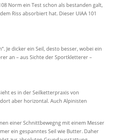
A 108 Norm ein Test schon als bestanden galt,
r dem Riss absorbiert hat. Dieser UIAA 101
 Je dicker ein Seil, desto besser, wobei ein
rer an – aus Sichte der Sportkletterer –
eht es in der Seilketterpraxis von
dort aber horizontal. Auch Alpinisten
mmen einer Schnittbewegng mit einem Messer
er ein gespanntes Seil wie Butter. Daher
gehört zur absoluten Grundausstattung.