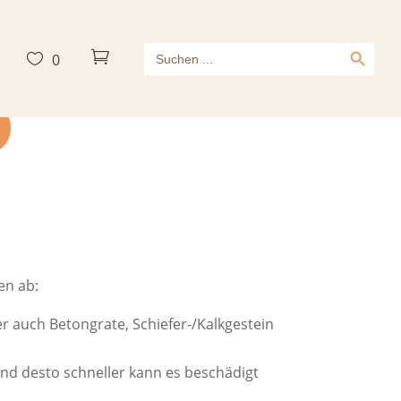
Search Button
Search



0
for:
en ab:
er auch Betongrate, Schiefer-/Kalkgestein
und desto schneller kann es beschädigt