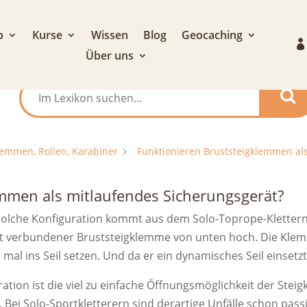
p
Kurse
Wissen
Blog
Geocaching
Über uns
emmen, Rollen, Karabiner
Funktionieren Bruststeigklemmen al
mmen als mitlaufendes Sicherungsgerät?
solche Konfiguration kommt aus dem Solo-Toprope-Klettern:
rt verbundener Bruststeigklemme von unten hoch. Die Klem
mal ins Seil setzen. Und da er ein dynamisches Seil einsetz
ration ist die viel zu einfache Öffnungsmöglichkeit der S
. Bei Solo-Sportkletterern sind derartige Unfälle schon passi