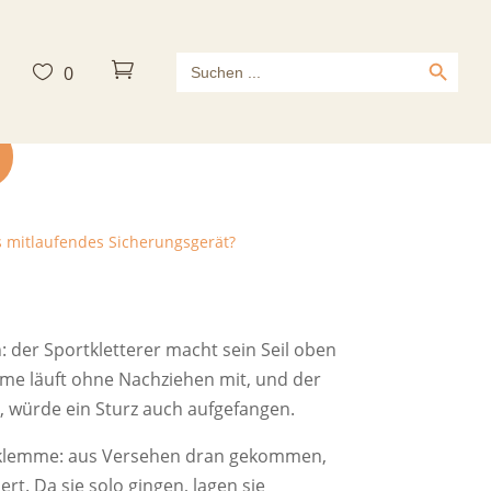
Search Button
Search



0
for:
s mitlaufendes Sicherungsgerät?
 der Sportkletterer macht sein Seil oben
me läuft ohne Nachziehen mit, und der
t, würde ein Sturz auch aufgefangen.
teigklemme: aus Versehen dran gekommen,
ert. Da sie solo gingen, lagen sie