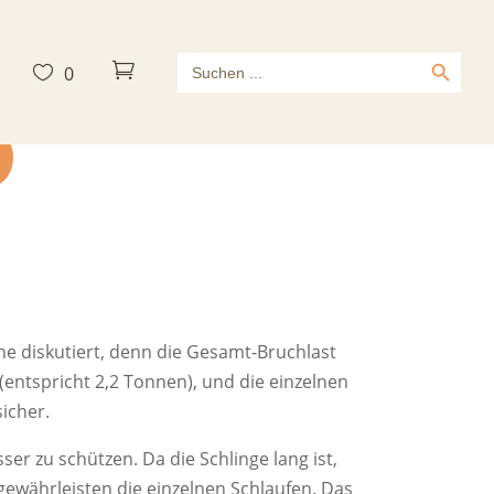
Search Button
Search



0
for:
ne diskutiert, denn die Gesamt-Bruchlast
(entspricht 2,2 Tonnen), und die einzelnen
icher.
er zu schützen. Da die Schlinge lang ist,
gewährleisten die einzelnen Schlaufen. Das