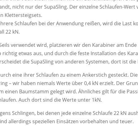
ndt, nicht nur der SupaSling. Der einzelne Schlaufen-Wert v
 Klettersteigsets.
ehrere Schlaufen bei der Anwendung reißen, wird die Last k
ll 22 kN.
ils verwendet wird, platzieren wir den Karabiner am Ende d
 richtig etwas aus, und durch die feste Installation des Ka
rscheidet die SupaSling von anderen Systemen, dort ist die 
 durch eine ihrer Schlaufen zu einem Ankerstich gesteckt. Di
ing – wir haben niemals Werte über 0,4 kN erzielt. Der Gru
 einen Baumstamm gelegt wird. Ähnliches gilt für die Pass
hlaufen. Auch dort sind die Werte unter 1kN.
gens Schlingen, bei denen jede einzelne Schlaufe 22 kN aush
nd allerdings speziellen Einsätzen vorbehalten und teuer.